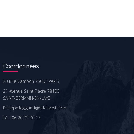
Coordonnées
20 Rue Cambon 75001 PARIS
21 Avenue Saint Fiacre 78100
SAINT-GERMAIN-EN-LAYE
Philippe.legigand@prl-invest.com
Tél : 06 20 72 70 17